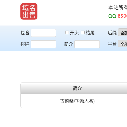
本站所
QQ
包含
开头
结尾
后缀
排除
简介
平台
简介
古德柴尔德(人名)