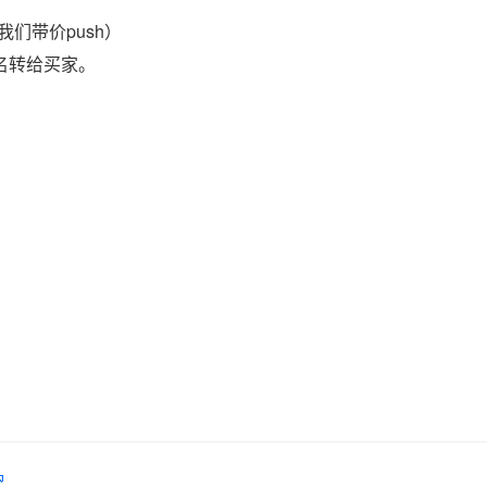
们带价push）
域名转给买家。