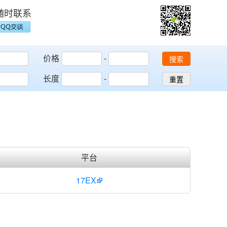
随时联系
价格
-
搜索
长度
-
重置
平台
17EX