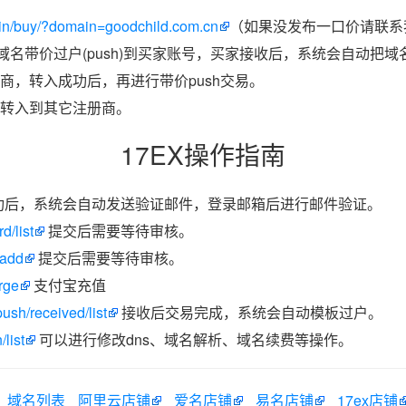
in/buy/?domain=goodchild.com.cn
（如果没发布一口价请联系我
把域名带价过户(push)到买家账号，买家接收后，系统会自动把
商，转入成功后，再进行带价push交易。
转入到其它注册商。
17EX操作指南
功后，系统会自动发送验证邮件，登录邮箱后进行邮件验证。
d/list
提交后需要等待审核。
/add
提交后需要等待审核。
rge
支付宝充值
ush/received/list
接收后交易完成，系统会自动模板过户。
list
可以进行修改dns、域名解析、域名续费等操作。
域名列表
阿里云店铺
爱名店铺
易名店铺
17ex店铺