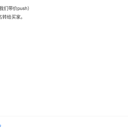
们带价push）
域名转给买家。