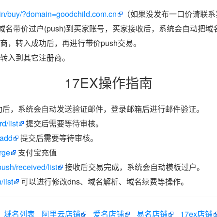
in/buy/?domain=goodchild.com.cn
（如果没发布一口价请联系我
把域名带价过户(push)到买家账号，买家接收后，系统会自动把
商，转入成功后，再进行带价push交易。
转入到其它注册商。
17EX操作指南
功后，系统会自动发送验证邮件，登录邮箱后进行邮件验证。
d/list
提交后需要等待审核。
/add
提交后需要等待审核。
rge
支付宝充值
ush/received/list
接收后交易完成，系统会自动模板过户。
list
可以进行修改dns、域名解析、域名续费等操作。
域名列表
阿里云店铺
爱名店铺
易名店铺
17ex店铺