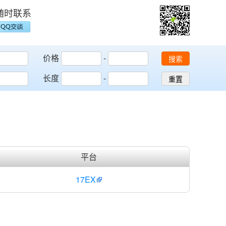
随时联系
价格
-
搜索
长度
-
重置
平台
17EX