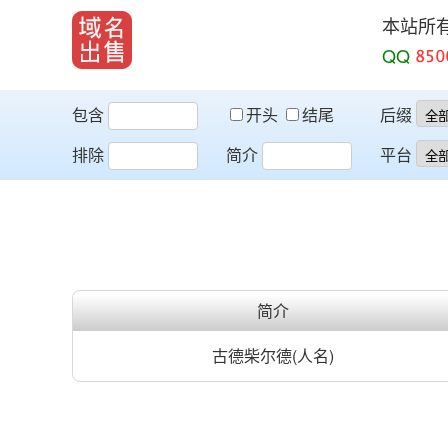
本站所
QQ
包含
开头
结尾
后缀
排除
简介
平台
简介
古德柴尔德(人名)